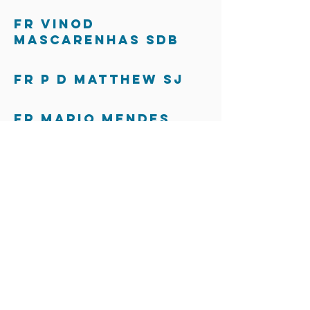
Fr Vinod
Mascarenhas SDB
Fr P D Matthew SJ
Fr Mario Mendes
Mr Christopher
Mendonca
Fr Cajetan Menezes
Fr Robert Pen SDB
Fr Joseph H Pereira